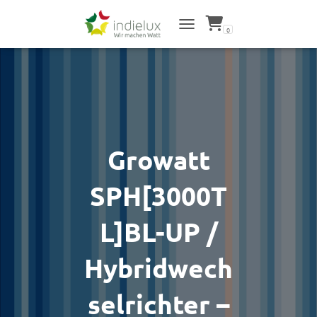
0
NAVIGATION UMSCHALTEN
Growatt
SPH[3000T
L]BL-UP /
Hybridwech
selrichter –