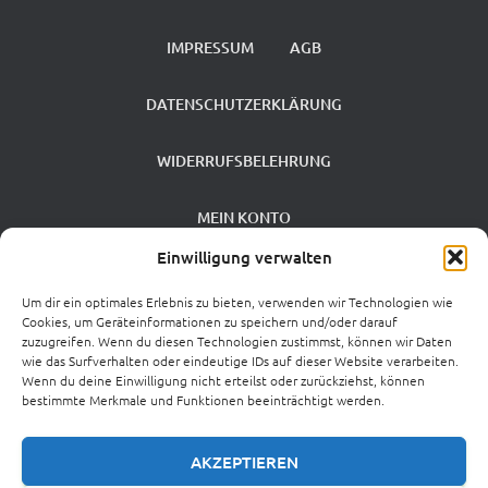
IMPRESSUM
AGB
DATENSCHUTZERKLÄRUNG
WIDERRUFSBELEHRUNG
MEIN KONTO
Einwilligung verwalten
VERSANDKOSTEN
Um dir ein optimales Erlebnis zu bieten, verwenden wir Technologien wie
Cookies, um Geräteinformationen zu speichern und/oder darauf
ZAHLUNGSARTEN
zuzugreifen. Wenn du diesen Technologien zustimmst, können wir Daten
wie das Surfverhalten oder eindeutige IDs auf dieser Website verarbeiten.
Wenn du deine Einwilligung nicht erteilst oder zurückziehst, können
0 %
bestimmte Merkmale und Funktionen beeinträchtigt werden.
MEHRWERTSTEUERSATZ
AKZEPTIEREN
CROWDINVESTING
VIB