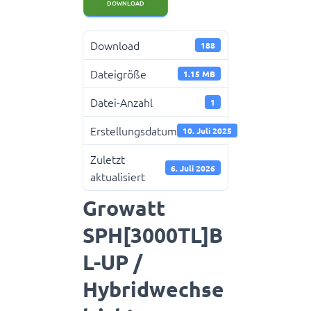
DOWNLOAD
Download
188
Dateigröße
1.15 MB
Datei-Anzahl
1
Erstellungsdatum
10. Juli 2025
Zuletzt
6. Juli 2026
aktualisiert
Growatt
SPH[3000TL]B
L-UP /
Hybridwechse