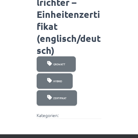
lrichter –
Einheitenzerti
fikat
(englisch/deut
sch)
GROWATT
HYBRID
ZERTIFIKAT
Kategorien: