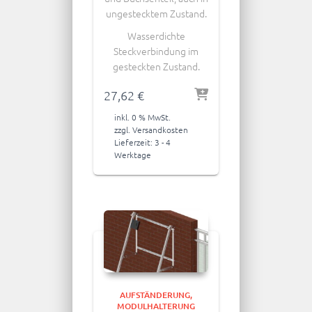
ungestecktem Zustand.
Wasserdichte
Steckverbindung im
gesteckten Zustand.
27,62
€
inkl. 0 % MwSt.
zzgl.
Versandkosten
Lieferzeit:
3 - 4
Werktage
AUFSTÄNDERUNG
MODULHALTERUNG