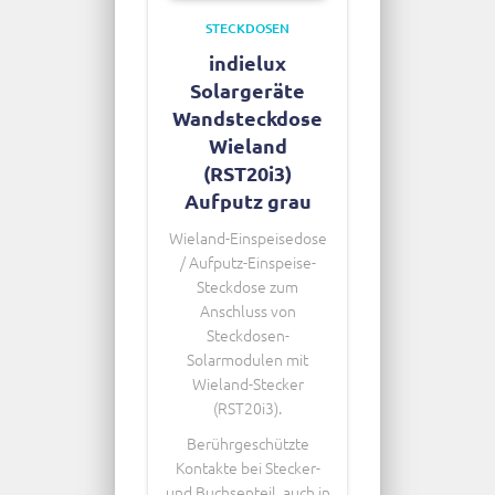
STECKDOSEN
indielux
Solargeräte
Wandsteckdose
Wieland
(RST20i3)
Aufputz grau
Wieland-Einspeisedose
/ Aufputz-Einspeise-
Steckdose zum
Anschluss von
Steckdosen-
Solarmodulen mit
Wieland-Stecker
(RST20i3).
Berührgeschützte
Kontakte bei Stecker-
und Buchsenteil, auch in