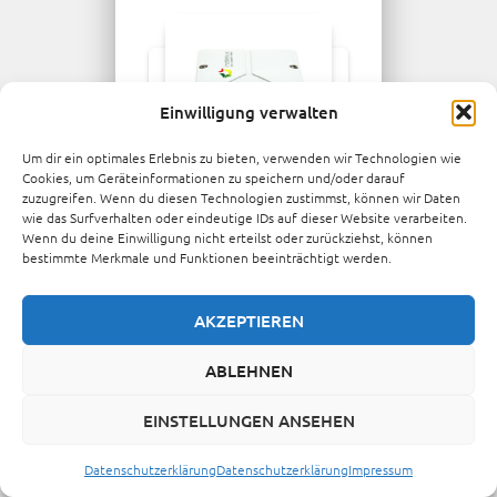
Einwilligung verwalten
Um dir ein optimales Erlebnis zu bieten, verwenden wir Technologien wie
Cookies, um Geräteinformationen zu speichern und/oder darauf
zuzugreifen. Wenn du diesen Technologien zustimmst, können wir Daten
STECKDOSEN
wie das Surfverhalten oder eindeutige IDs auf dieser Website verarbeiten.
Wenn du deine Einwilligung nicht erteilst oder zurückziehst, können
indielux
bestimmte Merkmale und Funktionen beeinträchtigt werden.
Solargeräte
Wandsteckdose
AKZEPTIEREN
Wieland
(RST20i3)
ABLEHNEN
Aufputz grau
EINSTELLUNGEN ANSEHEN
Wieland-Einspeisedose
/ Aufputz-Einspeise-
Datenschutzerklärung
Datenschutzerklärung
Impressum
Steckdose zum