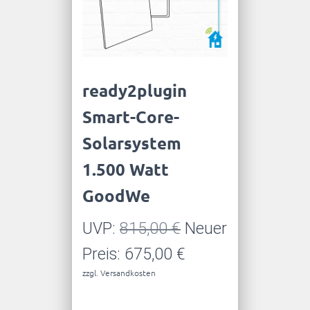
ready2plugin
Smart-Core-
Solarsystem
1.500 Watt
GoodWe
Ursprünglicher
UVP:
815,00
€
Neuer
Preis
Aktueller
Preis:
675,00
€
zzgl.
Versandkosten
war:
Preis
815,00 €
ist: