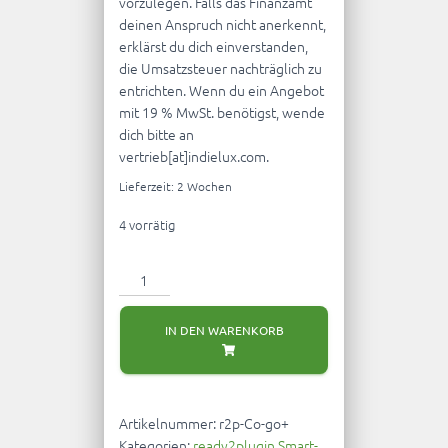
vorzulegen. Falls das Finanzamt
deinen Anspruch nicht anerkennt,
erklärst du dich einverstanden,
die Umsatzsteuer nachträglich zu
entrichten. Wenn du ein Angebot
mit 19 % MwSt. benötigst, wende
dich bitte an
vertrieb[at]indielux.com.
Lieferzeit:
2 Wochen
4 vorrätig
ready2plugin
Smart-
Core-
IN DEN WARENKORB
Solarsystem
1.500
Watt
GoodWe
Artikelnummer:
r2p-Co-go+
Menge
Kategorien:
ready2plugin Smart-