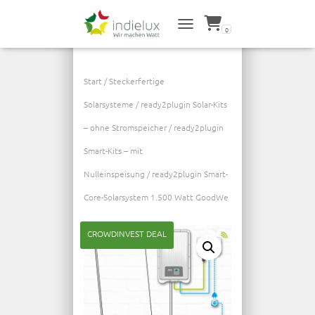
0
NAVIGATION UMSCHALTEN
Start
/
Steckerfertige
Solarsysteme
/
ready2plugin Solar-Kits
– ohne Stromspeicher
/
ready2plugin
Smart-Kits – mit
Nulleinspeisung
/ ready2plugin Smart-
Core-Solarsystem 1.500 Watt GoodWe
CROWDINVEST DEAL