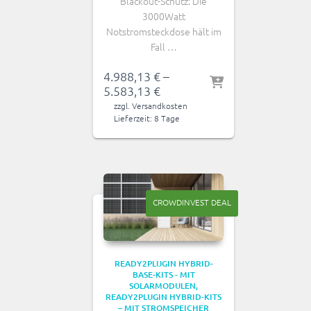
Blackout-Schutz: Die
3000Watt
Notstromsteckdose hält im
Fall …
4.988,13
€
–
5.583,13
€
zzgl.
Versandkosten
Lieferzeit:
8 Tage
CROWDINVEST DEAL
READY2PLUGIN HYBRID-
BASE-KITS - MIT
SOLARMODULEN
READY2PLUGIN HYBRID-KITS
– MIT STROMSPEICHER