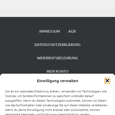
IMPRESSUM
AGB
DATENSCHUTZERKLÄRUNG
WIDERRUFSBELEHRUNG
MEIN KONTO
Einwilligung verwalten
VERSANDKOSTEN
Um dir ein optimales Erlebnis zu bieten, verwenden wir Technologien wie
Cookies, um Geräteinformationen zu speichern und/oder darauf
ZAHLUNGSARTEN
zuzugreifen. Wenn du diesen Technologien zustimmst, können wir Daten
wie das Surfverhalten oder eindeutige IDs auf dieser Website verarbeiten.
Wenn du deine Einwilligung nicht erteilst oder zurückziehst, können
0 %
bestimmte Merkmale und Funktionen beeinträchtigt werden.