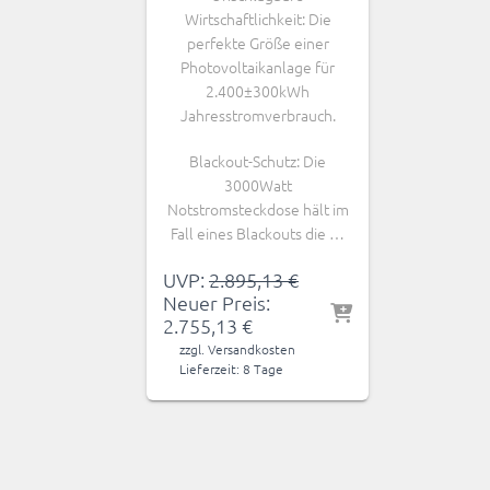
Wirtschaftlichkeit: Die
perfekte Größe einer
Photovoltaikanlage für
2.400±300kWh
Jahresstromverbrauch.
Blackout-Schutz: Die
3000Watt
Notstromsteckdose hält im
Fall eines Blackouts die …
Ursprünglicher
UVP:
2.895,13
€
Preis
Neuer Preis:
Aktueller
war:
2.755,13
€
Preis
2.895,13 €
zzgl.
Versandkosten
ist:
Lieferzeit:
8 Tage
2.755,13 €.