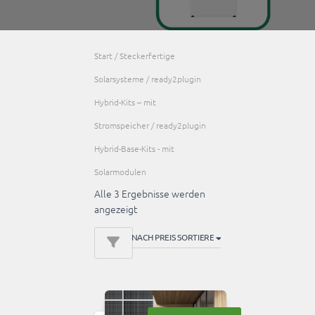
Start
/
Steckerfertige
Solarsysteme
/
ready2plugin
Hybrid-Kits – mit
Stromspeicher
/ ready2plugin
Hybrid-Base-Kits - mit
Solarmodulen
Alle 3 Ergebnisse werden
Nach
angezeigt
Preis
sortiert:
absteigend