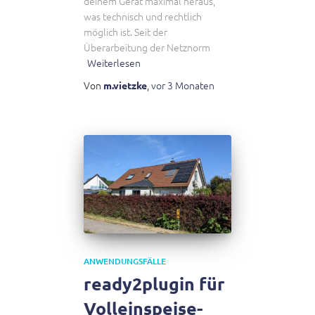
deinem Gerät maximal heraus,
was technisch und rechtlich
möglich ist. Seit der
Überarbeitung der Netznorm
Weiterlesen
Von
,
vor
3 Monaten
m.vietzke
ANWENDUNGSFÄLLE
ready2plugin für
Volleinspeise-