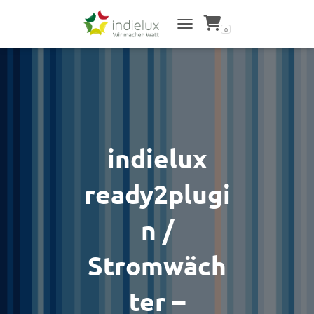
0
NAVIGATION UMSCHALTEN
indielux
ready2plugi
n /
Stromwäch
ter –