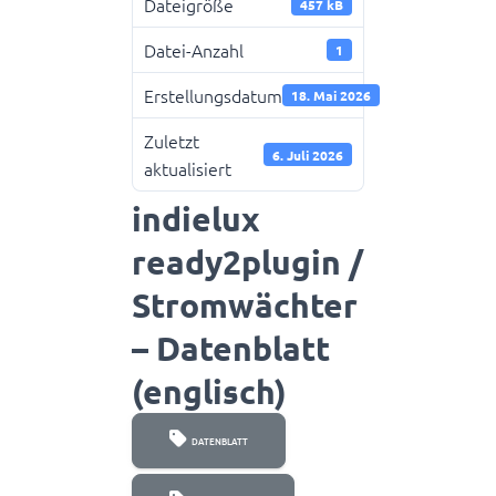
Dateigröße
457 kB
Datei-Anzahl
1
Erstellungsdatum
18. Mai 2026
Zuletzt
6. Juli 2026
aktualisiert
indielux
ready2plugin /
Stromwächter
– Datenblatt
(englisch)
DATENBLATT