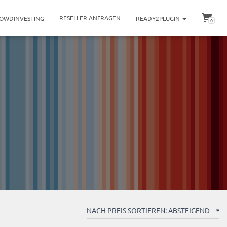
RESELLER ANFRAGEN
OWDINVESTING
READY2PLUGIN
0