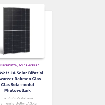
MPONENTEN
SOLARMODULE
Watt JA Solar Bifazial
warzer Rahmen Glas-
Glas Solarmodul
Photovoltaik
Tier-1-PV-Modul vom
remiumhersteller JA Solar