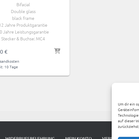
Bifacial
Double glass
black frame
12 Jahre Produktgarantie
0 Jahre Leistungsgarantie
Stecker & Buchse: MC4
00
€
sandkosten
it:
10 Tage
Um dir ein o
Geräteinfor
Technologien
auf dieser W
zurückziehs
WIDERRUFSBELEHRUNG
MEIN KONTO
VERSANDKOSTEN