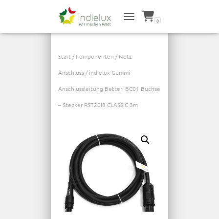
0
NAVIGATION UMSCHALTEN
Start
/
Komponenten
/
Netz-
Anschluss
/ indielux Gummi
Anschlussleitung Betteri BC01 Buchse
– Stecker RST20I3 CLASSIC 3m