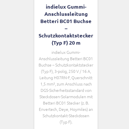
indielux Gummi-
Anschlussleitung
Betteri BC01 Buchse
–
Schutzkontaktstecker
(Typ F) 20 m
indielux Gummi-
Anschlussleitung Betteri BC01
Buchse – Schutzkontaktstecker
(Typ F), 3-polig, 250 V / 16 A,
Leitung H07RN-F, Querschnitt
1,5 mm², zum Anschluss nach
DGS-Sicherheitsstandard von
Steckdosen-Solarmodulen mit
Betteri BC01 Stecker (z. B.
Envertech, Deye, Hoymiles) an
Schutzkontakt-Steckdosen
(Typ F).