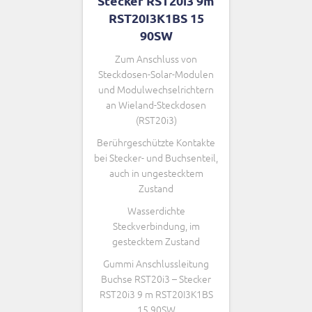
Stecker RST20i3 9m
RST20I3K1BS 15
90SW
Zum Anschluss von
Steckdosen-Solar-Modulen
und Modulwechselrichtern
an Wieland-Steckdosen
(RST20i3)
Berührgeschützte Kontakte
bei Stecker- und Buchsenteil,
auch in ungestecktem
Zustand
Wasserdichte
Steckverbindung, im
gestecktem Zustand
Gummi Anschlussleitung
Buchse RST20i3 – Stecker
RST20i3 9 m RST20I3K1BS
15 90SW