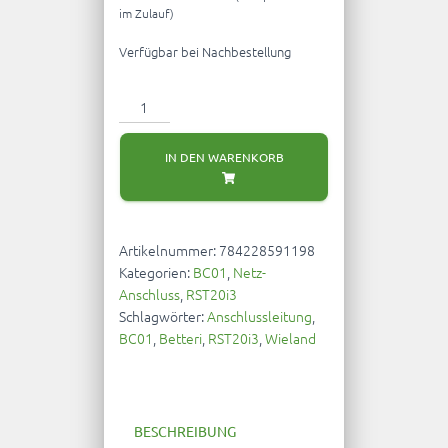
im Zulauf)
Verfügbar bei Nachbestellung
indielux
Gummi
Anschlussleitung
IN DEN WARENKORB
Betteri
BC01
Buchse
-
Artikelnummer:
784228591198
Stecker
Kategorien:
BC01
,
Netz-
RST20I3
Anschluss
,
RST20i3
CLASSIC
Schlagwörter:
Anschlussleitung
,
3m
BC01
,
Betteri
,
RST20i3
,
Wieland
Menge
BESCHREIBUNG