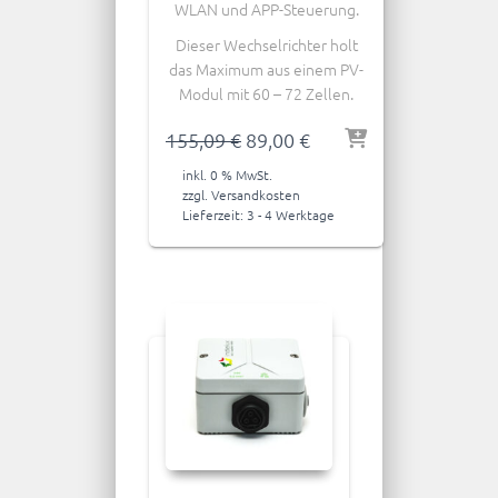
WLAN und APP-Steuerung.
Dieser Wechselrichter holt
das Maximum aus einem PV-
Modul mit 60 – 72 Zellen.
Ursprünglicher
Aktueller
155,09
€
89,00
€
Preis
Preis
inkl. 0 % MwSt.
war:
ist:
zzgl.
Versandkosten
155,09 €
89,00 €.
Lieferzeit:
3 - 4 Werktage