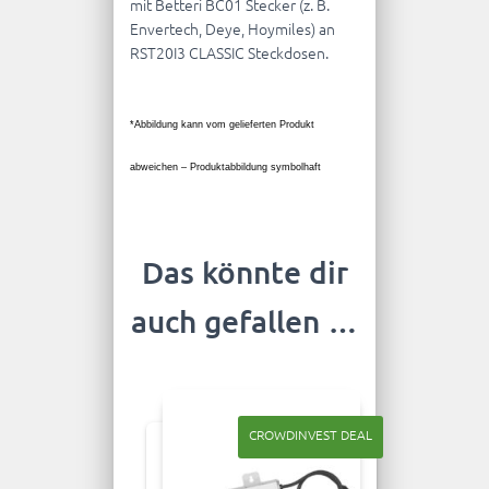
mit Betteri BC01 Stecker (z. B.
Envertech, Deye, Hoymiles) an
RST20I3 CLASSIC Steckdosen.
*
Abbildung kann vom gelieferten Produkt
abweichen –
Produktabbildung symbolhaft
Das könnte dir
auch gefallen …
CROWDINVEST DEAL