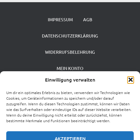
IMPRESSUM
AGB
DATENSCHUTZERKLÄRUNG
WIDERRUFSBELEHRUNG
MEIN KONTO
Einwilligung verwalten
VERSANDKOSTEN
Um dir ein optimales Erlebnis zu bieten, verwenden wir Technologien wie
Cookies, um Geräteinformationen zu speichern und/oder darauf
ZAHLUNGSARTEN
zuzugreifen. Wenn du diesen Technologien zustimmst, können wir Daten
wie das Surfverhalten oder eindeutige IDs auf dieser Website verarbeiten.
Wenn du deine Einwilligung nicht erteilst oder zurückziehst, können
0 %
bestimmte Merkmale und Funktionen beeinträchtigt werden.
MEHRWERTSTEUERSATZ
AKZEPTIEREN
CROWDINVESTING
VIB