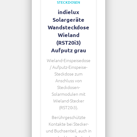
STECKDOSEN
indielux
Solargeräte
Wandsteckdose
Wieland
(RST20i3)
Aufputz grau
Wieland-Einspeisedose
/ Aufputz-Einspeise-
Steckdose zum
Anschluss von
Steckdosen-
Solarmodulen mit
Wieland-Stecker
(RST20i3).
Berührgeschützte
Kontakte bei Stecker-
und Buchsenteil, auch in