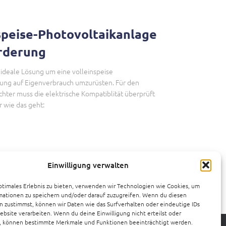
speise-Photovoltaikanlage
rderung
 ideale Lösung um eine volleinspeise
ung auf Eigenverbrauch umzurüsten. Für den
ter muss die elektrische Kompatiblität überprüft
r wie das geht:
Einwilligung verwalten
ptimales Erlebnis zu bieten, verwenden wir Technologien wie Cookies, um
mationen zu speichern und/oder darauf zuzugreifen. Wenn du diesen
 zustimmst, können wir Daten wie das Surfverhalten oder eindeutige IDs
ebsite verarbeiten. Wenn du deine Einwilligung nicht erteilst oder
t, können bestimmte Merkmale und Funktionen beeinträchtigt werden.