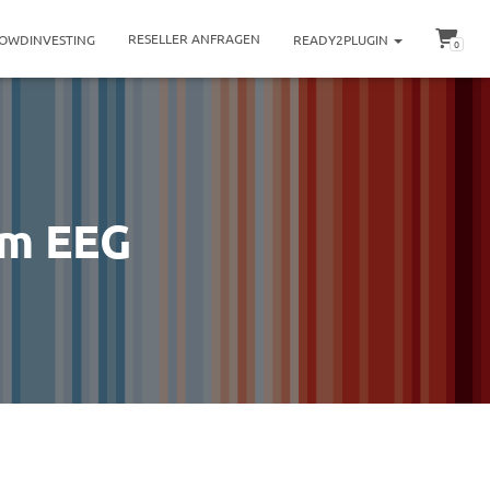
RESELLER ANFRAGEN
OWDINVESTING
READY2PLUGIN
0
em EEG