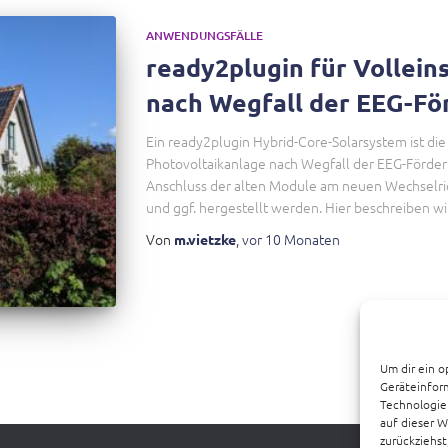
ANWENDUNGSFÄLLE
ready2plugin für Vollein
nach Wegfall der EEG-Fö
Ein ready2plugin Hybrid-Core-Solarsystem ist die
Photovoltaikanlage nach Wegfall der EEG-Förder
Anschluss der alten Module am neuen Wechselrich
und ggf. hergestellt werden. Hier beschreiben wi
Von
,
vor
10 Monaten
m.vietzke
Um dir ein o
Geräteinfor
Technologien
auf dieser W
zurückziehs