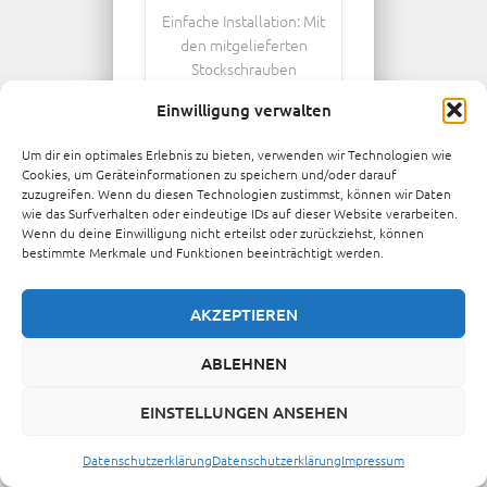
Einfache Installation: Mit
den mitgelieferten
Stockschrauben
gestaltet sich die
Einwilligung verwalten
Montage Ihrer
Solarmodule schnell
Um dir ein optimales Erlebnis zu bieten, verwenden wir Technologien wie
und problemlos. Unsere
Cookies, um Geräteinformationen zu speichern und/oder darauf
detaillierte
zuzugreifen. Wenn du diesen Technologien zustimmst, können wir Daten
Installationsanleitung
wie das Surfverhalten oder eindeutige IDs auf dieser Website verarbeiten.
Wenn du deine Einwilligung nicht erteilst oder zurückziehst, können
unterstützt Sie Schritt
bestimmte Merkmale und Funktionen beeinträchtigt werden.
für Schritt bei der
Befestigung.
AKZEPTIEREN
Universelle Anpassung:
Diese Dachbefestigung
ABLEHNEN
passt sowohl auf Blech-
als …
EINSTELLUNGEN ANSEHEN
78,42
€
–
Datenschutzerklärung
Datenschutzerklärung
Impressum
266,27
€