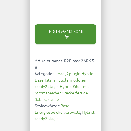
ready2plugin
Growatt
Hybrid-
IN DEN WARENKORB
Base-
Solarsystem
2.300-
3.680Watt
5,12kWh
Artikelnummer:
R2P-base2ARK-5-
Stromspeicher
8
3.000Watt
Kategorien:
ready2plugin Hybrid-
Notstromsteckdose
Base-Kits - mit Solarmodulen
,
Menge
ready2plugin Hybrid-Kits – mit
Stromspeicher
,
Steckerfertige
Solarsysteme
Schlagwörter:
Base
,
Energiespeicher
,
Growatt
,
Hybrid
,
ready2plugin