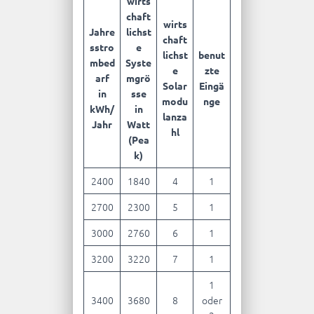
wirts
chaft
wirts
Jahre
lichst
chaft
sstro
e
lichst
benut
mbed
Syste
e
zte
arf
mgrö
Solar
Eingä
in
sse
modu
nge
kWh/
in
lanza
Jahr
Watt
hl
(Pea
k)
2400
1840
4
1
2700
2300
5
1
3000
2760
6
1
3200
3220
7
1
1
3400
3680
8
oder