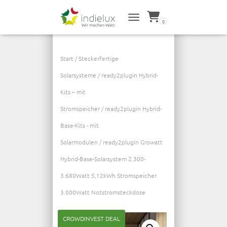
0
NAVIGATION UMSCHALTEN
Start
/
Steckerfertige
Solarsysteme
/
ready2plugin Hybrid-
Kits – mit
Stromspeicher
/
ready2plugin Hybrid-
Base-Kits - mit
Solarmodulen
/ ready2plugin Growatt
Hybrid-Base-Solarsystem 2.300-
3.680Watt 5,12kWh Stromspeicher
3.000Watt Notstromsteckdose
CROWDINVEST DEAL