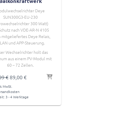
Balkonkraftwerk
odulwechselrichter Deye
SUN300G3-EU-230
rowechselrichter 300 Watt)
chutz nach VDE-AR-N 4105
 mitgeliefertes Deye Relais
,
LAN und APP-Steuerung.
ser Wechselrichter holt das
um aus einem PV-Modul mit
60 – 72 Zellen.
Ursprünglicher
Aktueller
09
€
89,00
€
Preis
Preis
 % MwSt.
war:
ist:
rsandkosten
155,09 €
89,00 €.
eit:
3 - 4 Werktage