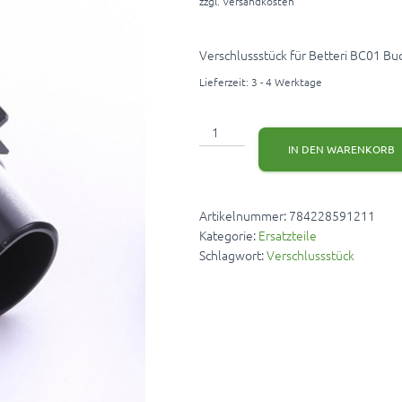
zzgl.
Versandkosten
Verschlussstück für Betteri BC01 B
Lieferzeit:
3 - 4 Werktage
Betteri
BC01
IN DEN WARENKORB
Buchsen
Verschlussstück
Menge
Artikelnummer:
784228591211
Kategorie:
Ersatzteile
Schlagwort:
Verschlussstück