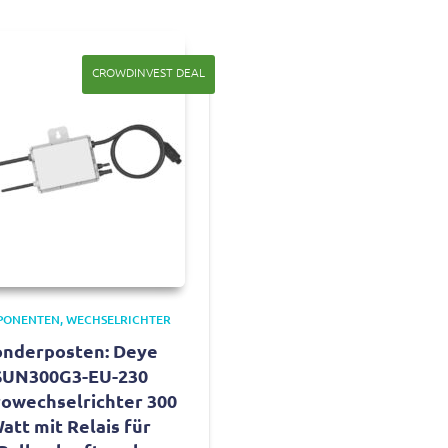
CROWDINVEST DEAL
PONENTEN
WECHSELRICHTER
onderposten: Deye
SUN300G3-EU-230
owechselrichter 300
att mit Relais für