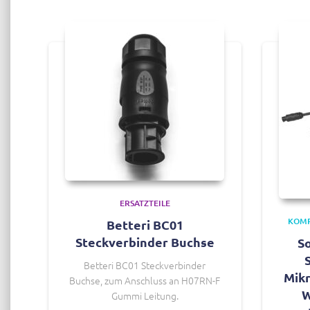
ERSATZTEILE
KOM
Betteri BC01
Steckverbinder Buchse
S
Betteri BC01 Steckverbinder
Mikr
Buchse, zum Anschluss an H07RN-F
W
Gummi Leitung.