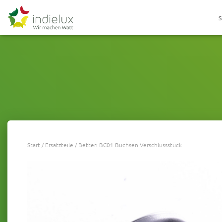
Start
/
Ersatzteile
/ Betteri BC01 Buchsen Verschlussstück